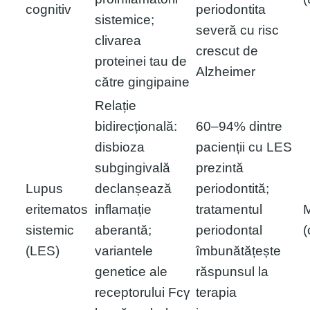
cognitiv
periodontita
sistemice;
severă cu risc
clivarea
crescut de
proteinei tau de
Alzheimer
către gingipaine
Relație
bidirecțională:
60–94% dintre
disbioza
pacienții cu LES
subgingivală
prezintă
Lupus
declanșează
periodontită;
eritematos
inflamație
tratamentul
sistemic
aberantă;
periodontal
(
(LES)
variantele
îmbunătățește
genetice ale
răspunsul la
receptorului Fcγ
terapia