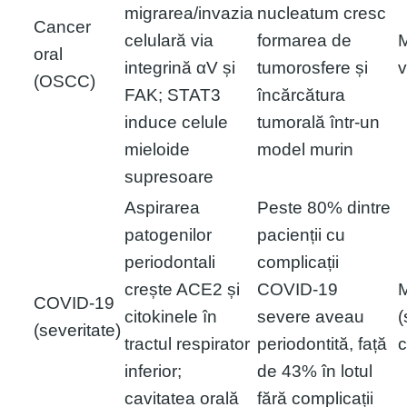
migrarea/invazia
nucleatum cresc
Cancer
celulară via
formarea de
M
oral
integrină αV și
tumorosfere și
v
(OSCC)
FAK; STAT3
încărcătura
induce celule
tumorală într-un
mieloide
model murin
supresoare
Aspirarea
Peste 80% dintre
patogenilor
pacienții cu
periodontali
complicații
crește ACE2 și
COVID-19
COVID-19
citokinele în
severe aveau
(
(severitate)
tractul respirator
periodontită, față
c
inferior;
de 43% în lotul
cavitatea orală
fără complicații