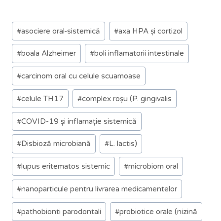
#
asociere oral-sistemică
#
axa HPA și cortizol
#
boala Alzheimer
#
boli inflamatorii intestinale
#
carcinom oral cu celule scuamoase
#
celule TH17
#
complex roșu (P. gingivalis
#
COVID-19 și inflamație sistemică
#
Disbioză microbiană
#
L. lactis)
#
lupus eritematos sistemic
#
microbiom oral
#
nanoparticule pentru livrarea medicamentelor
#
pathobionti parodontali
#
probiotice orale (nizină