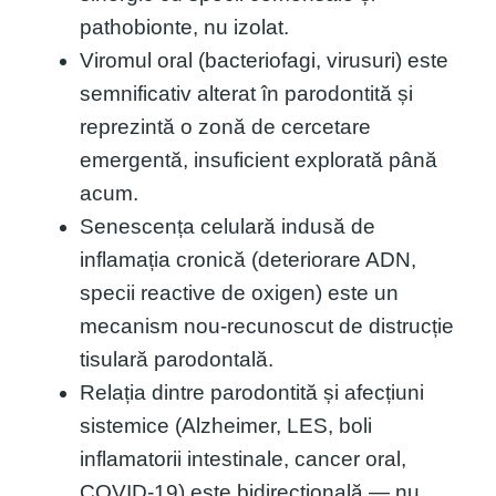
pathobionte, nu izolat.
Viromul oral (bacteriofagi, virusuri) este
semnificativ alterat în parodontită și
reprezintă o zonă de cercetare
emergentă, insuficient explorată până
acum.
Senescența celulară indusă de
inflamația cronică (deteriorare ADN,
specii reactive de oxigen) este un
mecanism nou-recunoscut de distrucție
tisulară parodontală.
Relația dintre parodontită și afecțiuni
sistemice (Alzheimer, LES, boli
inflamatorii intestinale, cancer oral,
COVID-19) este bidirecțională — nu