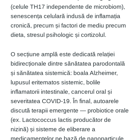
(celule TH17 independente de microbiom),
senescența celulară indusă de inflamația
cronică, precum și factori de mediu precum
dieta, stresul psihologic și cortizolul.
O secțiune amplă este dedicată relației
bidirecționale dintre sănătatea parodontală
și sănătatea sistemică: boala Alzheimer,
lupusul eritematos sistemic, bolile
inflamatorii intestinale, cancerul oral și
severitatea COVID-19. În final, autoarele
discută terapii emergente — probiotice orale
(ex. Lactococcus lactis producător de
nizină) și sisteme de eliberare a
medicamentelor pe bază de nanoparticule