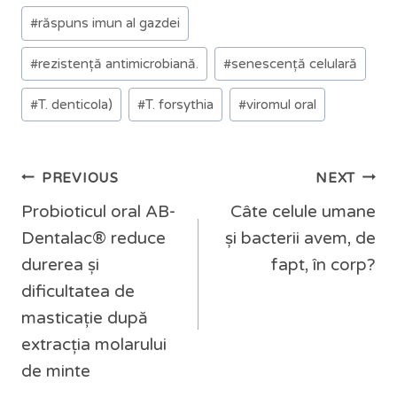
#
răspuns imun al gazdei
#
rezistență antimicrobiană.
#
senescență celulară
#
T. denticola)
#
T. forsythia
#
viromul oral
PREVIOUS
NEXT
Probioticul oral AB-
Câte celule umane
Dentalac® reduce
și bacterii avem, de
durerea și
fapt, în corp?
dificultatea de
masticație după
extracția molarului
de minte