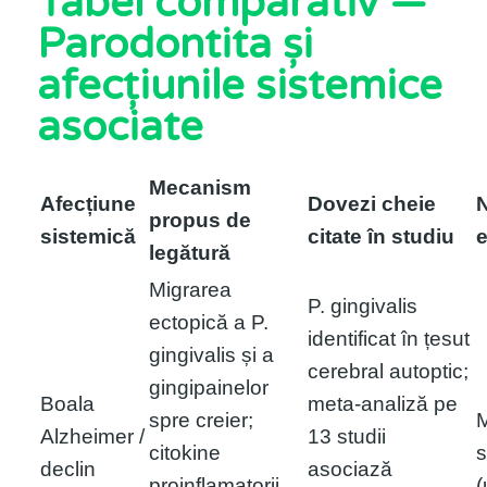
Tabel comparativ —
Parodontita și
afecțiunile sistemice
asociate
Mecanism
Afecțiune
Dovezi cheie
N
propus de
sistemică
citate în studiu
e
legătură
Migrarea
P. gingivalis
ectopică a P.
identificat în țesut
gingivalis și a
cerebral autoptic;
gingipainelor
Boala
meta-analiză pe
spre creier;
Alzheimer /
13 studii
citokine
s
declin
asociază
proinflamatorii
(