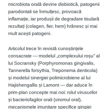
microbiota orală devine disbiotică, patogenii
parodontali se înmulțesc, provoacă
inflamație, iar produșii de degradare tisulară
rezultați (colagen, fier, hem) hrănesc și mai
mult acești patogeni.
Articolul trece în revistă cunoștințele
consacrate — modelul „complexului roșu” al
lui Socransky (Porphyromonas gingivalis,
Tannerella forsythia, Treponema denticola)
și modelul sinergiei polimicrobiene al lui
Hajishengallis și Lamont — dar aduce în
prim-plan concepte mai noi: rolul virusurilor
și bacteriofagilor orali (viromul oral),
mecanismele imunitare specifice gingiei