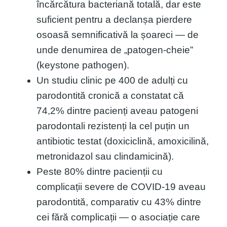
încărcătura bacteriană totală, dar este
suficient pentru a declanșa pierdere
osoasă semnificativă la șoareci — de
unde denumirea de „patogen-cheie”
(keystone pathogen).
Un studiu clinic pe 400 de adulți cu
parodontită cronică a constatat că
74,2% dintre pacienți aveau patogeni
parodontali rezistenți la cel puțin un
antibiotic testat (doxiciclină, amoxicilină,
metronidazol sau clindamicină).
Peste 80% dintre pacienții cu
complicații severe de COVID-19 aveau
parodontită, comparativ cu 43% dintre
cei fără complicații — o asociație care