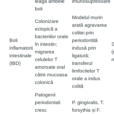
leagă ambele
imunosupresoare
boli
Modelul murin
Colonizare
arată agravarea
ectopică a
colitei prin
bacteriilor orale
Boli
periodontită
în intestin;
S
inflamatorii
indusă prin
migrarea
(
intestinale
ligatură;
celulelor T
m
(IBD)
transferul
amorsate oral
limfocitelor T
către mucoasa
orale a indus
colonică
colită
Patogenii
periodontali
P. gingivalis, T.
cresc
forsythia și F.