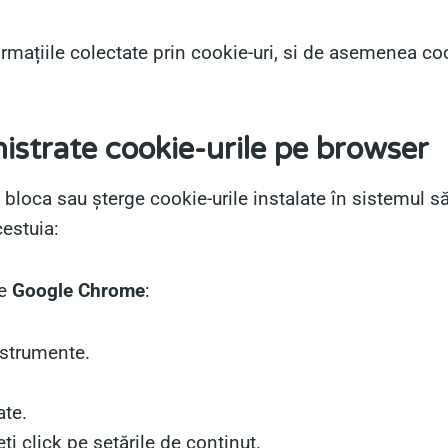
mațiile colectate prin cookie-uri, si de asemenea cooki
istrate cookie-urile pe browser
e, bloca sau șterge cookie-urile instalate în sistemul s
cestuia:
pe
Google Chrome
:
nstrumente.
ate.
ți click pe setările de conținut.