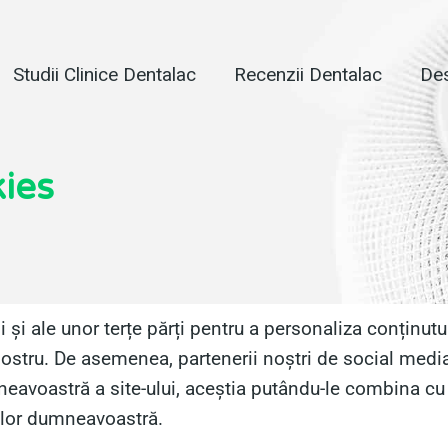
Studii Clinice Dentalac
Recenzii Dentalac
Des
kies
și ale unor terțe părți pentru a personaliza conținutul 
nostru. De asemenea, partenerii noștri de social media
eavoastră a site-ului, aceștia putându-le combina cu a
ciilor dumneavoastră.